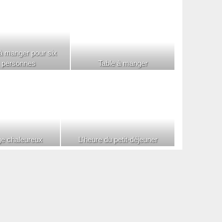
à manger pour six
personnes
Table à manger
ge chaleureux
L'heure du petit-déjeuner