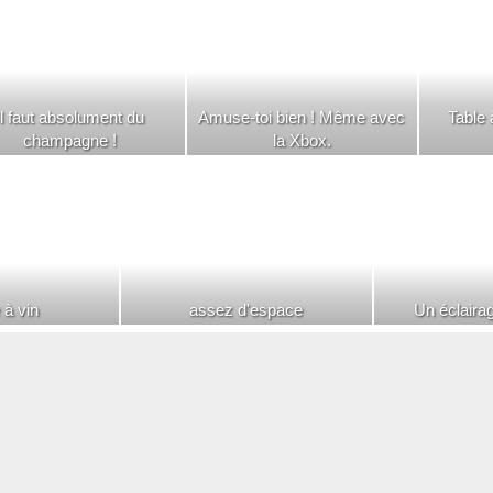
Il faut absolument du
Amuse-toi bien ! Même avec
Table 
champagne !
la Xbox.
 à vin
assez d'espace
Un éclaira